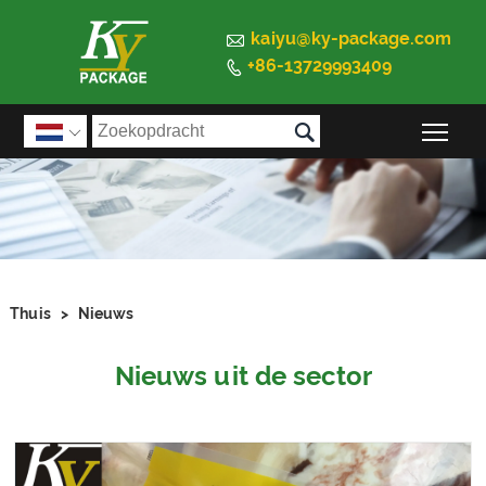

kaiyu@ky-package.com
+86-13729993409


Sch

Thuis
>
Nieuws
Nieuws uit de sector