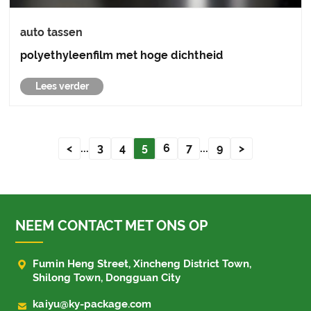
auto tassen
polyethyleenfilm met hoge dichtheid
Lees verder
<
...
3
4
5
6
7
...
9
>
NEEM CONTACT MET ONS OP

Fumin Heng Street, Xincheng District Town,
Shilong Town, Dongguan City

kaiyu@ky-package.com