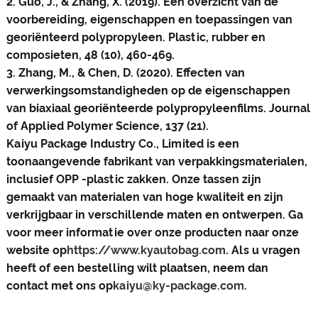
2. Guo, J., & Zhang, X. (2019). Een overzicht van de
voorbereiding, eigenschappen en toepassingen van
georiënteerd polypropyleen. Plastic, rubber en
composieten, 48 (10), 460-469.
3. Zhang, M., & Chen, D. (2020). Effecten van
verwerkingsomstandigheden op de eigenschappen
van biaxiaal georiënteerde polypropyleenfilms. Journal
of Applied Polymer Science, 137 (21).
Kaiyu Package Industry Co., Limited is een
toonaangevende fabrikant van verpakkingsmaterialen,
inclusief OPP -plastic zakken. Onze tassen zijn
gemaakt van materialen van hoge kwaliteit en zijn
verkrijgbaar in verschillende maten en ontwerpen. Ga
voor meer informatie over onze producten naar onze
website op
https://www.kyautobag.com
. Als u vragen
heeft of een bestelling wilt plaatsen, neem dan
contact met ons op
kaiyu@ky-package.com
.