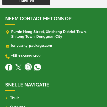
indienen
NEEM CONTACT MET ONS OP

Fumin Heng Street, Xincheng District Town,
Shilong Town, Dongguan City

kaiyu@ky-package.com

+86-13729993409
SNELLE NAVIGATIE
Thuis