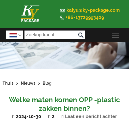

kaiyu@ky-package.com
+86-13729993409


Sch

Thuis
>
Nieuws
>
Blog
Welke maten komen OPP -plastic
zakken binnen?
2024-10-30
2
Laat een bericht achter