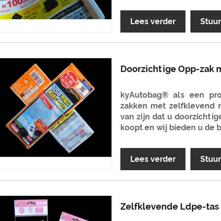
Lees verder
Stuu
Doorzichtige Opp-zak 
kyAutobag® als een prof
zakken met zelfklevend m
van zijn dat u doorzichti
koopt en wij bieden u de b
Lees verder
Stuu
Zelfklevende Ldpe-tas