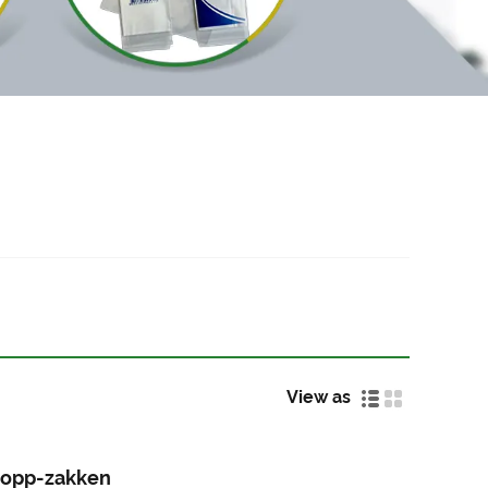
View as
 opp-zakken