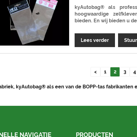
kyAutobag® als profess
hoogwaardige zelfklev
bieden. En wij bieden u de 
Lees verder
Stuu
<
1
2
3
4
briek, kyAutobag® als een van de BOPP-tas fabrikanten en
NELLE NAVIGATIE
PRODUCTEN