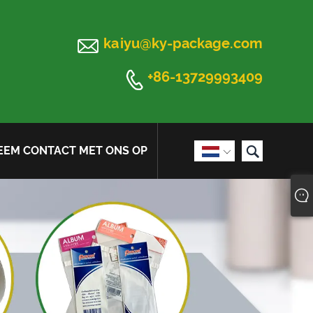

kaiyu@ky-package.com

+86-13729993409

EEM CONTACT MET ONS OP
