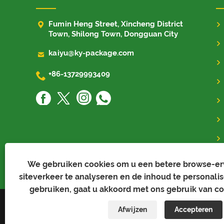

Fumin Heng Street, Xincheng District
Town, Shilong Town, Dongguan City

kaiyu@ky-package.com

+86-13729993409
We gebruiken cookies om u een betere browse-erv
siteverkeer te analyseren en de inhoud te personalis
gebruiken, gaat u akkoord met ons gebruik van co
Copyright © 2023 Kaiyu Package Industry Co.,Limite
Afwijzen
Accepteren
voorbehouden