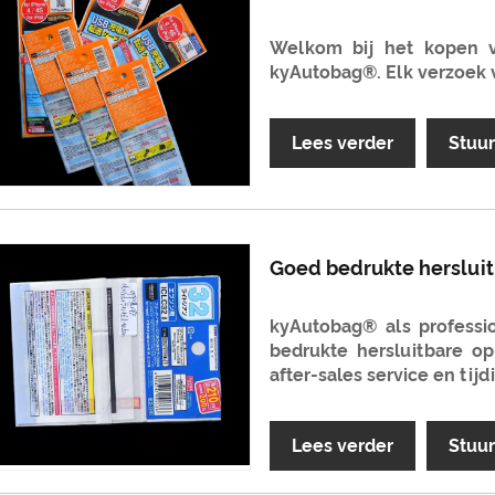
Welkom bij het kopen v
kyAutobag®. Elk verzoek 
Lees verder
Stuu
Goed bedrukte herslui
kyAutobag® als professio
bedrukte hersluitbare o
after-sales service en tijd
Lees verder
Stuu